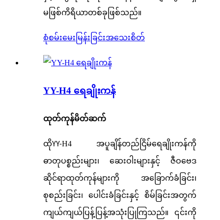
မဖြစ်ကိရိယာတစ်ခုဖြစ်သည်။
စုံစမ်းမေးမြန်းခြင်း
အသေးစိတ်
YY-H4 ရေချိုးကန်
ထုတ်ကုန်မိတ်ဆက်
ထို
H4 အပူချိန်တည်ငြိမ်ရေချိုးကန်ကို
YY-
ဓာတုပစ္စည်းများ၊ ဆေးဝါးများနှင့် ဇီဝဗေဒ
ဆိုင်ရာထုတ်ကုန်များကို အခြောက်ခံခြင်း၊
စုစည်းခြင်း၊ ပေါင်းခံခြင်းနှင့် စိမ်ခြင်းအတွက်
ကျယ်ကျယ်ပြန့်ပြန့်အသုံးပြုကြသည်။ ၎င်းကို