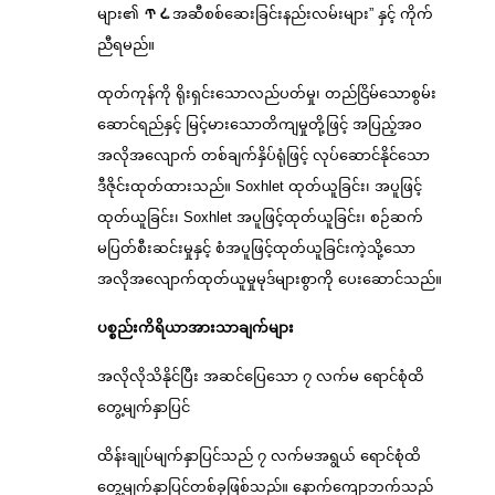
များ၏ ጥሬအဆီစစ်ဆေးခြင်းနည်းလမ်းများ” နှင့် ကိုက်
ညီရမည်။
ထုတ်ကုန်ကို ရိုးရှင်းသောလည်ပတ်မှု၊ တည်ငြိမ်သောစွမ်း
ဆောင်ရည်နှင့် မြင့်မားသောတိကျမှုတို့ဖြင့် အပြည့်အဝ
အလိုအလျောက် တစ်ချက်နှိပ်ရုံဖြင့် လုပ်ဆောင်နိုင်သော
ဒီဇိုင်းထုတ်ထားသည်။ Soxhlet ထုတ်ယူခြင်း၊ အပူဖြင့်
ထုတ်ယူခြင်း၊ Soxhlet အပူဖြင့်ထုတ်ယူခြင်း၊ စဉ်ဆက်
မပြတ်စီးဆင်းမှုနှင့် စံအပူဖြင့်ထုတ်ယူခြင်းကဲ့သို့သော
အလိုအလျောက်ထုတ်ယူမှုမုဒ်များစွာကို ပေးဆောင်သည်။
ပစ္စည်းကိရိယာအားသာချက်များ
အလိုလိုသိနိုင်ပြီး အဆင်ပြေသော ၇ လက်မ ရောင်စုံထိ
တွေ့မျက်နှာပြင်
ထိန်းချုပ်မျက်နှာပြင်သည် ၇ လက်မအရွယ် ရောင်စုံထိ
တွေ့မျက်နှာပြင်တစ်ခုဖြစ်သည်။ နောက်ကျောဘက်သည်