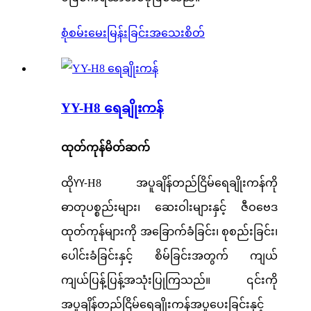
စုံစမ်းမေးမြန်းခြင်း
အသေးစိတ်
YY-H8 ရေချိုးကန်
ထုတ်ကုန်မိတ်ဆက်
ထို
H8 အပူချိန်တည်ငြိမ်ရေချိုးကန်ကို
YY-
ဓာတုပစ္စည်းများ၊ ဆေးဝါးများနှင့် ဇီဝဗေဒ
ထုတ်ကုန်များကို အခြောက်ခံခြင်း၊ စုစည်းခြင်း၊
ပေါင်းခံခြင်းနှင့် စိမ်ခြင်းအတွက် ကျယ်
ကျယ်ပြန့်ပြန့်အသုံးပြုကြသည်။ ၎င်းကို
အပူချိန်တည်ငြိမ်ရေချိုးကန်အပူပေးခြင်းနှင့်