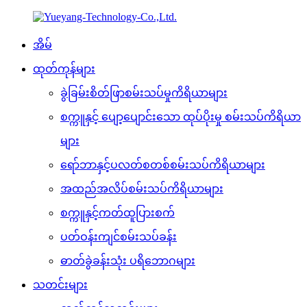
အိမ်
ထုတ်ကုန်များ
ခွဲခြမ်းစိတ်ဖြာစမ်းသပ်မှုကိရိယာများ
စက္ကူနှင့် ပျော့ပျောင်းသော ထုပ်ပိုးမှု စမ်းသပ်ကိရိယာ
များ
ရော်ဘာနှင့်ပလတ်စတစ်စမ်းသပ်ကိရိယာများ
အထည်အလိပ်စမ်းသပ်ကိရိယာများ
စက္ကူနှင့်ကတ်ထူပြားစက်
ပတ်ဝန်းကျင်စမ်းသပ်ခန်း
ဓာတ်ခွဲခန်းသုံး ပရိဘောဂများ
သတင်းများ