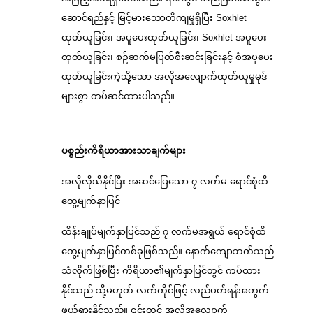
ဆောင်ရည်နှင့် မြင့်မားသောတိကျမှုရှိပြီး Soxhlet
ထုတ်ယူခြင်း၊ အပူပေးထုတ်ယူခြင်း၊ Soxhlet အပူပေး
ထုတ်ယူခြင်း၊ စဉ်ဆက်မပြတ်စီးဆင်းခြင်းနှင့် စံအပူပေး
ထုတ်ယူခြင်းကဲ့သို့သော အလိုအလျောက်ထုတ်ယူမှုမုဒ်
များစွာ တပ်ဆင်ထားပါသည်။
ပစ္စည်းကိရိယာအားသာချက်များ
အလိုလိုသိနိုင်ပြီး အဆင်ပြေသော ၇ လက်မ ရောင်စုံထိ
တွေ့မျက်နှာပြင်
ထိန်းချုပ်မျက်နှာပြင်သည် ၇ လက်မအရွယ် ရောင်စုံထိ
တွေ့မျက်နှာပြင်တစ်ခုဖြစ်သည်။ နောက်ကျောဘက်သည်
သံလိုက်ဖြစ်ပြီး ကိရိယာ၏မျက်နှာပြင်တွင် ကပ်ထား
နိုင်သည် သို့မဟုတ် လက်ကိုင်ဖြင့် လည်ပတ်ရန်အတွက်
ဖယ်ရှားနိုင်သည်။ ၎င်းတွင် အလိုအလျောက်