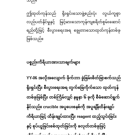
သည်။
ဤထုတ်ကုန်သည် ရိုးရှင်းသောဖွဲ့စည်းပုံ၊ လွယ်ကူစွာ
လည်ပတ်နိုင်မှုနှင့် မြင့်မားသောကုန်ကျစရိတ်စွမ်းဆောင်
ရည်တို့ဖြင့် စီးပွားရေးအရ ချွေတာသောထုတ်ကုန်တစ်ခု
ဖြစ်သည်။
ပစ္စည်းကိရိယာအားသာချက်များ
YY-06 အလိုအလျောက် ဖိုက်ဘာ ခွဲခြမ်းစိတ်ဖြာစက်သည်
ရိုးရှင်းပြီး စီးပွားရေးအရ တွက်ခြေကိုက်သော ထုတ်ကုန်
တစ်ခုဖြစ်ပြီး တစ်ကြိမ်လျှင် နမူနာ ၆ ခုကို စီမံဆောင်ရွက်
နိုင်သည်။ crucible အပူပေးစနစ်ကို အပူချိန်ထိန်းချုပ်
ကိရိယာဖြင့် ထိန်းချုပ်ထားပြီး reagent ထည့်သွင်းခြင်း
နှင့် စုပ်ယူခြင်းစစ်ထုတ်ခြင်းကို ခလုတ်တစ်ခုဖြင့်