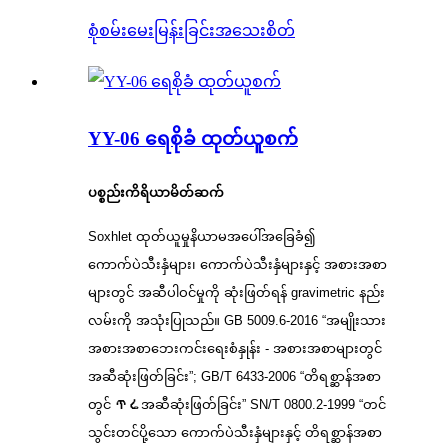
စုံစမ်းမေးမြန်းခြင်း
အသေးစိတ်
YY-06 ရေစိုခံ ထုတ်ယူစက်
ပစ္စည်းကိရိယာမိတ်ဆက်
Soxhlet ထုတ်ယူမှုနိယာမအပေါ်အခြေခံ၍
ကောက်ပဲသီးနှံများ၊ ကောက်ပဲသီးနှံများနှင့် အစားအစာ
များတွင် အဆီပါဝင်မှုကို ဆုံးဖြတ်ရန် gravimetric နည်း
လမ်းကို အသုံးပြုသည်။ GB 5009.6-2016 “အမျိုးသား
အစားအစာဘေးကင်းရေးစံနှုန်း - အစားအစာများတွင်
အဆီဆုံးဖြတ်ခြင်း”; GB/T 6433-2006 “တိရစ္ဆာန်အစာ
တွင် ጥሬအဆီဆုံးဖြတ်ခြင်း” SN/T 0800.2-1999 “တင်
သွင်းတင်ပို့သော ကောက်ပဲသီးနှံများနှင့် တိရစ္ဆာန်အစာ