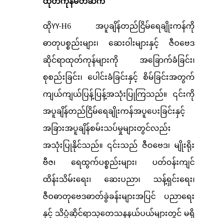
ထုတ်ကုန်မိတ်ဆက်
ထို
H6 အပူချိန်တည်ငြိမ်ရေချိုးကန်ကို
YY-
ဓာတုပစ္စည်းများ၊ ဆေးဝါးများနှင့် ဇီဝဗေဒ
ဆိုင်ရာထုတ်ကုန်များကို အခြောက်ခံခြင်း၊
စုစည်းခြင်း၊ ပေါင်းခံခြင်းနှင့် စိမ်ခြင်းအတွက်
ကျယ်ကျယ်ပြန့်ပြန့်အသုံးပြုကြသည်။ ၎င်းကို
အပူချိန်တည်ငြိမ်ရေချိုးကန်အပူပေးခြင်းနှင့်
အခြားအပူချိန်စမ်းသပ်မှုများတွင်လည်း
အသုံးပြုနိုင်သည်။ ၎င်းသည် ဇီဝဗေဒ၊ မျိုးရိုး
ဗီဇ၊ ရေထွက်ပစ္စည်းများ၊ ပတ်ဝန်းကျင်
ထိန်းသိမ်းရေး၊ ဆေးပညာ၊ သန့်ရှင်းရေး၊
ဇီဝဓာတုဗေဒဓာတ်ခွဲခန်းများအပြင် ပညာရေး
နှင့် သိပ္ပံဆိုင်ရာသုတေသနနယ်ပယ်များတွင် မရှိ