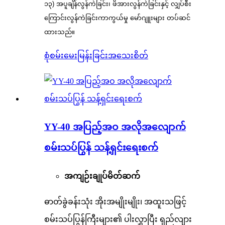
၁၃) အပူချိန်လွန်ကဲခြင်း၊ ဖိအားလွန်ကဲခြင်းနှင့် လျှပ်စီး
ကြောင်းလွန်ကဲခြင်းကာကွယ်မှု မော်ဂျူးများ တပ်ဆင်
ထားသည်။
စုံစမ်းမေးမြန်းခြင်း
အသေးစိတ်
YY-40 အပြည့်အဝ အလိုအလျောက်
စမ်းသပ်ပြွန် သန့်ရှင်းရေးစက်
အကျဉ်းချုပ်မိတ်ဆက်
ဓာတ်ခွဲခန်းသုံး အိုးအမျိုးမျိုး၊ အထူးသဖြင့်
စမ်းသပ်ပြွန်ကြီးများ၏ ပါးလွှာပြီး ရှည်လျား