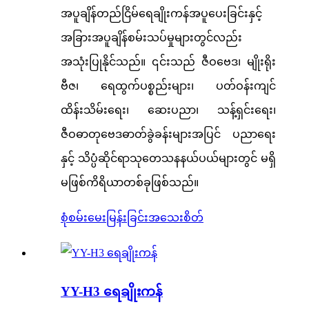
အပူချိန်တည်ငြိမ်ရေချိုးကန်အပူပေးခြင်းနှင့်
အခြားအပူချိန်စမ်းသပ်မှုများတွင်လည်း
အသုံးပြုနိုင်သည်။ ၎င်းသည် ဇီဝဗေဒ၊ မျိုးရိုး
ဗီဇ၊ ရေထွက်ပစ္စည်းများ၊ ပတ်ဝန်းကျင်
ထိန်းသိမ်းရေး၊ ဆေးပညာ၊ သန့်ရှင်းရေး၊
ဇီဝဓာတုဗေဒဓာတ်ခွဲခန်းများအပြင် ပညာရေး
နှင့် သိပ္ပံဆိုင်ရာသုတေသနနယ်ပယ်များတွင် မရှိ
မဖြစ်ကိရိယာတစ်ခုဖြစ်သည်။
စုံစမ်းမေးမြန်းခြင်း
အသေးစိတ်
YY-H3 ရေချိုးကန်