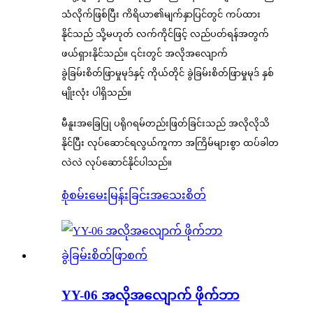
သံလိုက်ဖြစ်ပြီး ကိရိယာ၏မျက်နှာပြင်တွင် ကပ်ထား
နိုင်သည် သို့မဟုတ် လက်ကိုင်ဖြင့် လည်ပတ်ရန်အတွက်
ဖယ်ရှားနိုင်သည်။ ၎င်းတွင် အလိုအလျောက်
ခွဲခြမ်းစိတ်ဖြာမှုမုဒ်နှင့် ကိုယ်တိုင် ခွဲခြမ်းစိတ်ဖြာမှုမုဒ် နှစ်
မျိုးလုံး ပါရှိသည်။
မီနူးအခြေပြု ပရိုဂရမ်တည်းဖြတ်ခြင်းသည် အလိုလိုသိ
နိုင်ပြီး လုပ်ဆောင်ရလွယ်ကူကာ အကြိမ်များစွာ ထပ်ခါတ
လဲလဲ လုပ်ဆောင်နိုင်ပါသည်။
စုံစမ်းမေးမြန်းခြင်း
အသေးစိတ်
YY-06 အလိုအလျောက် ဖိုက်ဘာ