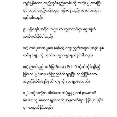
လျင်မြန်သော ထည့်သွင်းနည်းလမ်းကို အသုံးပြုထားပြီး
၎င်းသည် ယုတ္တိတန်သည်၊ မြန်ဆန်သည်၊ အမှားအယွင်း
နည်းပါးသည်။
၉) ပရိုဂရမ် အပိုင်း ၀-၄၀ ကို လွတ်လပ်စွာ ရွေးချယ်
သတ်မှတ်နိုင်ပါသည်။
၁၀) တစ်မှတ်အပူပေးစနစ်နှင့် ကွေးညွှတ်အပူပေးစနစ် နှစ်
ထပ်မုဒ်များကို လွတ်လပ်စွာ ရွေးချယ်နိုင်ပါသည်။
၁၁) ဉာဏ်ရည်ထက်မြက်သော P၊ I၊ D ကိုယ်တိုင်ချိန်ညှိ
ခြင်းက မြင့်မား၊ ယုံကြည်စိတ်ချရပြီး တည်ငြိမ်သော
အပူချိန်ထိန်းချုပ်မှုတိကျမှုကို သေချာစေသည်။
၁၂) အပိုင်းလိုက် ပါဝါထောက်ပံ့မှုနှင့် anti-power-off
restart လုပ်ဆောင်ချက်သည် အန္တရာယ်များ ဖြစ်ပွားခြင်း
မှ ကာကွယ်နိုင်သည်။