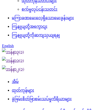
ထုတ်ကုန်သတင်းများ
စက်မှုလုပ်ငန်းသတင်း
မကြာခဏမေးလေ့ရှိသောမေးခွန်းများ
ကြှနျုပျတို့အကွောငျး
ကြှနျုပျတို့ကိုဆကျသှယျရနျ
English
အိမ်
ထုတ်ကုန်များ
ခွဲခြမ်းစိတ်ဖြာစမ်းသပ်မှုကိရိယာများ