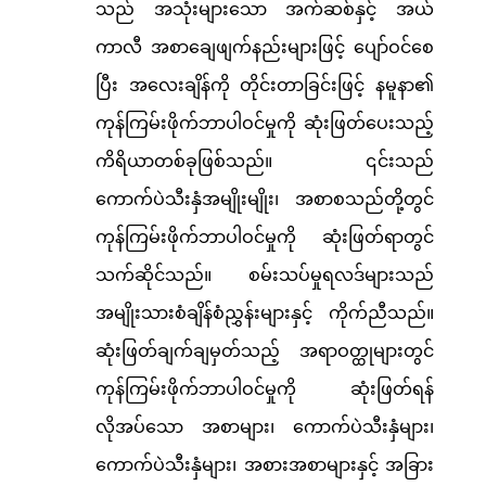
သည် အသုံးများသော အက်ဆစ်နှင့် အယ်
ကာလီ အစာချေဖျက်နည်းများဖြင့် ပျော်ဝင်စေ
ပြီး အလေးချိန်ကို တိုင်းတာခြင်းဖြင့် နမူနာ၏
ကုန်ကြမ်းဖိုက်ဘာပါဝင်မှုကို ဆုံးဖြတ်ပေးသည့်
ကိရိယာတစ်ခုဖြစ်သည်။ ၎င်းသည်
ကောက်ပဲသီးနှံအမျိုးမျိုး၊ အစာစသည်တို့တွင်
ကုန်ကြမ်းဖိုက်ဘာပါဝင်မှုကို ဆုံးဖြတ်ရာတွင်
သက်ဆိုင်သည်။ စမ်းသပ်မှုရလဒ်များသည်
အမျိုးသားစံချိန်စံညွှန်းများနှင့် ကိုက်ညီသည်။
ဆုံးဖြတ်ချက်ချမှတ်သည့် အရာဝတ္ထုများတွင်
ကုန်ကြမ်းဖိုက်ဘာပါဝင်မှုကို ဆုံးဖြတ်ရန်
လိုအပ်သော အစာများ၊ ကောက်ပဲသီးနှံများ၊
ကောက်ပဲသီးနှံများ၊ အစားအစာများနှင့် အခြား