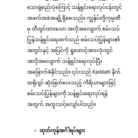
သောဖွဲ့စည်းပုံကြောင့် သန့်ရှင်းရေးလုပ်ငန်းတွင်
အခက်အခဲအချို့ရှိစေသည်။ ကျွန်ုပ်တို့ကုမ္ပဏီ
မှ တီထွင်ထားသော အလိုအလျောက် စမ်းသပ်
ပြွန်သန့်ရှင်းရေးစက်သည် စမ်းသပ်ပြွန်များ၏
အတွင်းနှင့် အပြင်ကို ရှုထောင့်အားလုံးတွင်
အလိုအလျောက် သန့်ရှင်းရေးလုပ်ပြီး
အခြောက်ခံနိုင်သည်။ ၎င်းသည် Kjeldahl နိုက်
ထရိုဂျင် ဆုံးဖြတ်ပေးသည့် ကိရိယာများဖြင့်
စမ်းသပ်ပြွန်များကို သန့်ရှင်းရေးလုပ်ရန်
အတွက် အထူးသင့်လျော်ပါသည်။
ထုတ်ကုန်အင်္ဂါရပ်များ