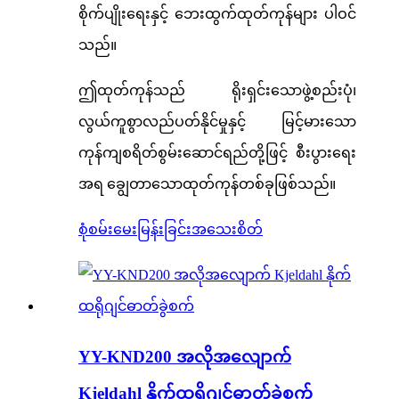
စိုက်ပျိုးရေးနှင့် ဘေးထွက်ထုတ်ကုန်များ ပါဝင်
သည်။
ဤထုတ်ကုန်သည် ရိုးရှင်းသောဖွဲ့စည်းပုံ၊
လွယ်ကူစွာလည်ပတ်နိုင်မှုနှင့် မြင့်မားသော
ကုန်ကျစရိတ်စွမ်းဆောင်ရည်တို့ဖြင့် စီးပွားရေး
အရ ချွေတာသောထုတ်ကုန်တစ်ခုဖြစ်သည်။
စုံစမ်းမေးမြန်းခြင်း
အသေးစိတ်
YY-KND200 အလိုအလျောက်
Kjeldahl နိုက်ထရိုဂျင်ဓာတ်ခွဲစက်