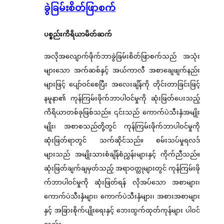
ခွဲခြမ်းစိတ်ဖြာစက်
ပစ္စည်းကိရိယာမိတ်ဆက်
အလိုအလျောက်ဖိုက်ဘာခွဲခြမ်းစိတ်ဖြာစက်သည် အသုံး
များသော အက်ဆစ်နှင့် အယ်ကာလီ အစာချေဖျက်နည်း
များဖြင့် ပျော်ဝင်စေပြီး အလေးချိန်ကို တိုင်းတာခြင်းဖြင့်
နမူနာ၏ ကုန်ကြမ်းဖိုက်ဘာပါဝင်မှုကို ဆုံးဖြတ်ပေးသည့်
ကိရိယာတစ်ခုဖြစ်သည်။ ၎င်းသည် ကောက်ပဲသီးနှံအမျိုး
မျိုး၊ အစာစသည်တို့တွင် ကုန်ကြမ်းဖိုက်ဘာပါဝင်မှုကို
ဆုံးဖြတ်ရာတွင် သက်ဆိုင်သည်။ စမ်းသပ်မှုရလဒ်
များသည် အမျိုးသားစံချိန်စံညွှန်းများနှင့် ကိုက်ညီသည်။
ဆုံးဖြတ်ချက်ချမှတ်သည့် အရာဝတ္ထုများတွင် ကုန်ကြမ်းဖို
က်ဘာပါဝင်မှုကို ဆုံးဖြတ်ရန် လိုအပ်သော အစာများ၊
ကောက်ပဲသီးနှံများ၊ ကောက်ပဲသီးနှံများ၊ အစားအစာများ
နှင့် အခြားစိုက်ပျိုးရေးနှင့် ဘေးထွက်ထုတ်ကုန်များ ပါဝင်