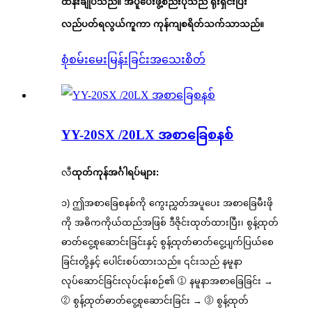
ထိန်းချုပ်သည်။ အပူပေးဖွဲ့စည်းပုံသည် ရိုးရှင်းပြီး
လည်ပတ်ရလွယ်ကူကာ ကုန်ကျစရိတ်သက်သာသည်။
စုံစမ်းမေးမြန်းခြင်း
အသေးစိတ်
YY-20SX /20LX အစာခြေစနစ်
လီ
ထုတ်ကုန်အင်္ဂါရပ်များ
:
၁) ဤအစာခြေစနစ်ကို ကွေးညွှတ်အပူပေး အစာခြေမီးဖို
ကို အဓိကကိုယ်ထည်အဖြစ် ဒီဇိုင်းထုတ်ထားပြီး၊ စွန့်ထုတ်
ဓာတ်ငွေ့စုဆောင်းခြင်းနှင့် စွန့်ထုတ်ဓာတ်ငွေ့ပျက်ပြယ်စေ
ခြင်းတို့နှင့် ပေါင်းစပ်ထားသည်။ ၎င်းသည် နမူနာ
လုပ်ဆောင်ခြင်းလုပ်ငန်းစဉ်၏ ① နမူနာအစာခြေခြင်း →
② စွန့်ထုတ်ဓာတ်ငွေ့စုဆောင်းခြင်း → ③ စွန့်ထုတ်