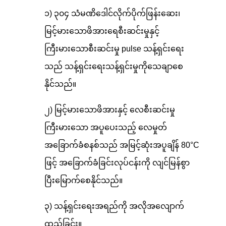
၁) ၃၀၄ သံမဏိဒေါင်လိုက်ပိုက်ဖြန်းဆေး၊
မြင့်မားသောဖိအားရေစီးဆင်းမှုနှင့်
ကြီးမားသောစီးဆင်းမှု pulse သန့်ရှင်းရေး
သည် သန့်ရှင်းရေးသန့်ရှင်းမှုကိုသေချာစေ
နိုင်သည်။
၂) မြင့်မားသောဖိအားနှင့် လေစီးဆင်းမှု
ကြီးမားသော အပူပေးသည့် လေမှုတ်
အခြောက်ခံစနစ်သည် အမြင့်ဆုံးအပူချိန် 80°C
ဖြင့် အခြောက်ခံခြင်းလုပ်ငန်းကို လျင်မြန်စွာ
ပြီးမြောက်စေနိုင်သည်။
၃) သန့်ရှင်းရေးအရည်ကို အလိုအလျောက်
ထည့်ခြင်း။