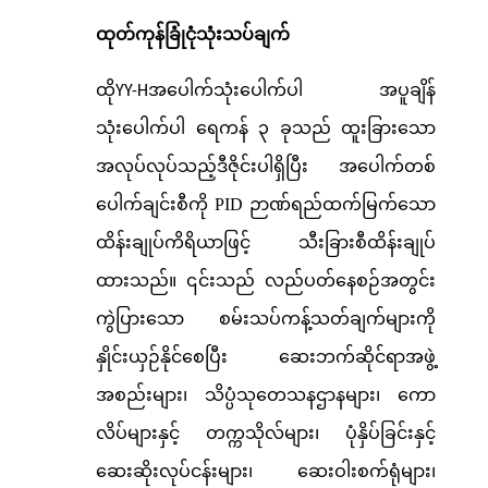
ထုတ်ကုန်ခြုံငုံသုံးသပ်ချက်
ထို
အပေါက်သုံးပေါက်ပါ အပူချိန်
YY-H
သုံးပေါက်ပါ ရေကန် ၃ ခုသည် ထူးခြားသော
အလုပ်လုပ်သည့်ဒီဇိုင်းပါရှိပြီး အပေါက်တစ်
ပေါက်ချင်းစီကို PID ဉာဏ်ရည်ထက်မြက်သော
ထိန်းချုပ်ကိရိယာဖြင့် သီးခြားစီထိန်းချုပ်
ထားသည်။ ၎င်းသည် လည်ပတ်နေစဉ်အတွင်း
ကွဲပြားသော စမ်းသပ်ကန့်သတ်ချက်များကို
နှိုင်းယှဉ်နိုင်စေပြီး ဆေးဘက်ဆိုင်ရာအဖွဲ့
အစည်းများ၊ သိပ္ပံသုတေသနဌာနများ၊ ကော
လိပ်များနှင့် တက္ကသိုလ်များ၊ ပုံနှိပ်ခြင်းနှင့်
ဆေးဆိုးလုပ်ငန်းများ၊ ဆေးဝါးစက်ရုံများ၊