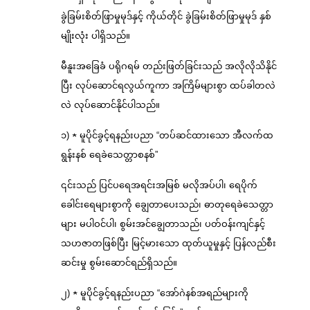
ခွဲခြမ်းစိတ်ဖြာမှုမုဒ်နှင့် ကိုယ်တိုင် ခွဲခြမ်းစိတ်ဖြာမှုမုဒ် နှစ်
မျိုးလုံး ပါရှိသည်။
မီနူးအခြေခံ ပရိုဂရမ် တည်းဖြတ်ခြင်းသည် အလိုလိုသိနိုင်
ပြီး လုပ်ဆောင်ရလွယ်ကူကာ အကြိမ်များစွာ ထပ်ခါတလဲ
လဲ လုပ်ဆောင်နိုင်ပါသည်။
၁) ★ မူပိုင်ခွင့်ရနည်းပညာ “တပ်ဆင်ထားသော အီလက်ထ
ရွန်းနစ် ရေခဲသေတ္တာစနစ်”
၎င်းသည် ပြင်ပရေအရင်းအမြစ် မလိုအပ်ပါ၊ ရေပိုက်
ခေါင်းရေများစွာကို ချွေတာပေးသည်၊ ဓာတုရေခဲသေတ္တာ
များ မပါဝင်ပါ၊ စွမ်းအင်ချွေတာသည်၊ ပတ်ဝန်းကျင်နှင့်
သဟဇာတဖြစ်ပြီး မြင့်မားသော ထုတ်ယူမှုနှင့် ပြန်လည်စီး
ဆင်းမှု စွမ်းဆောင်ရည်ရှိသည်။
၂) ★ မူပိုင်ခွင့်ရနည်းပညာ “အော်ဂဲနစ်အရည်များကို