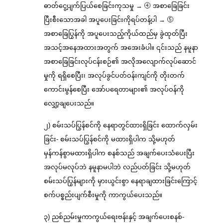
ဓာတ်ငွေ့ပျက်ပြယ်စေခြင်းကုသမှု → ④ အစာခြေခြင်း
ပြီးစီးသောအခါ အပူပေးခြင်းကိုရပ်တန့်ပါ → ⑤
အစာခြေပြွန်ကို အပူပေးသည့်ကိုယ်ထည်မှ ခွဲထုတ်ပြီး
အသင့်အနေအထားအတွက် အအေးခံပါ။ ၎င်းသည် နမူနာ
အစာခြေခြင်းလုပ်ငန်းစဉ်၏ အလိုအလျောက်လုပ်ဆောင်
မှုကို ရရှိစေပြီး၊ အလုပ်ခွင်ပတ်ဝန်းကျင်ကို တိုးတက်
ကောင်းမွန်စေပြီး အော်ပရေတာများ၏ အလုပ်ဝန်ကို
လျှော့ချပေးသည်။
၂) စမ်းသပ်ပြွန်စင်ကို နေရာတွင်ထားရှိခြင်း ထောက်လှမ်း
ခြင်း- စမ်းသပ်ပြွန်စင်ကို မထားရှိပါက သို့မဟုတ်
မှန်ကန်စွာမထားရှိပါက စနစ်သည် အချက်ပေးသံပေးပြီး
အလုပ်မလုပ်ဘဲ နမူနာမပါဘဲ လည်ပတ်ခြင်း သို့မဟုတ်
စမ်းသပ်ပြွန်များကို မှားယွင်းစွာ နေရာချထားခြင်းကြောင့်
စက်ပစ္စည်းပျက်စီးမှုကို ကာကွယ်ပေးသည်။
၃) ညစ်ညမ်းမှုကာကွယ်ရေးဗန်းနှင့် အချက်ပေးစနစ်-