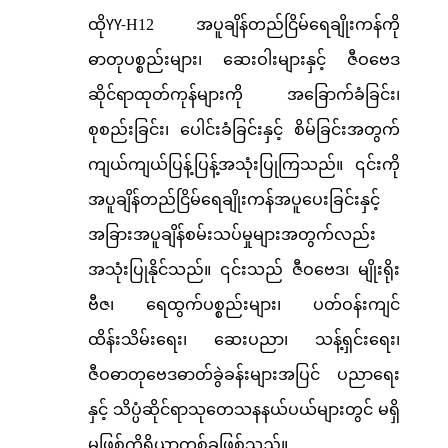
ထို
H12 အပူချိန်တည်ငြိမ်ရေချိုးကန်ကို
YY-
ဓာတုပစ္စည်းများ၊ ဆေးဝါးများနှင့် ဇီဝဗေဒ
ဆိုင်ရာထုတ်ကုန်များကို အခြောက်ခံခြင်း၊
စုစည်းခြင်း၊ ပေါင်းခံခြင်းနှင့် စိမ်ခြင်းအတွက်
ကျယ်ကျယ်ပြန့်ပြန့်အသုံးပြုကြသည်။ ၎င်းကို
အပူချိန်တည်ငြိမ်ရေချိုးကန်အပူပေးခြင်းနှင့်
အခြားအပူချိန်စမ်းသပ်မှုများအတွက်လည်း
အသုံးပြုနိုင်သည်။ ၎င်းသည် ဇီဝဗေဒ၊ မျိုးရိုး
ဗီဇ၊ ရေထွက်ပစ္စည်းများ၊ ပတ်ဝန်းကျင်
ထိန်းသိမ်းရေး၊ ဆေးပညာ၊ သန့်ရှင်းရေး၊
ဇီဝဓာတုဗေဒဓာတ်ခွဲခန်းများအပြင် ပညာရေး
နှင့် သိပ္ပံဆိုင်ရာသုတေသနနယ်ပယ်များတွင် မရှိ
မဖြစ်ကိရိယာတစ်ခုဖြစ်သည်။