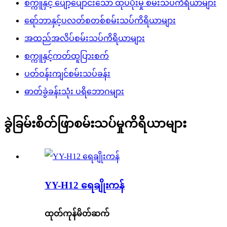
စက္ကူနှင့် ပျော့ပျောင်းသော ထုပ်ပိုးမှု စမ်းသပ်ကိရိယာများ
ရော်ဘာနှင့်ပလတ်စတစ်စမ်းသပ်ကိရိယာများ
အထည်အလိပ်စမ်းသပ်ကိရိယာများ
စက္ကူနှင့်ကတ်ထူပြားစက်
ပတ်ဝန်းကျင်စမ်းသပ်ခန်း
ဓာတ်ခွဲခန်းသုံး ပရိဘောဂများ
ခွဲခြမ်းစိတ်ဖြာစမ်းသပ်မှုကိရိယာများ
YY-H12 ရေချိုးကန်
ထုတ်ကုန်မိတ်ဆက်