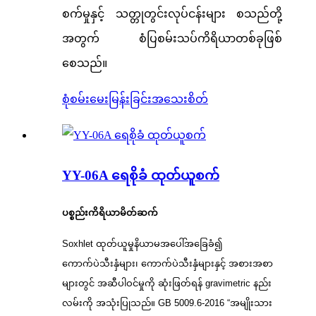
စက်မှုနှင့် သတ္တုတွင်းလုပ်ငန်းများ စသည်တို့
အတွက် စံပြစမ်းသပ်ကိရိယာတစ်ခုဖြစ်
စေသည်။
စုံစမ်းမေးမြန်းခြင်း
အသေးစိတ်
YY-06A ရေစိုခံ ထုတ်ယူစက်
ပစ္စည်းကိရိယာမိတ်ဆက်
Soxhlet ထုတ်ယူမှုနိယာမအပေါ်အခြေခံ၍
ကောက်ပဲသီးနှံများ၊ ကောက်ပဲသီးနှံများနှင့် အစားအစာ
များတွင် အဆီပါဝင်မှုကို ဆုံးဖြတ်ရန် gravimetric နည်း
လမ်းကို အသုံးပြုသည်။ GB 5009.6-2016 “အမျိုးသား