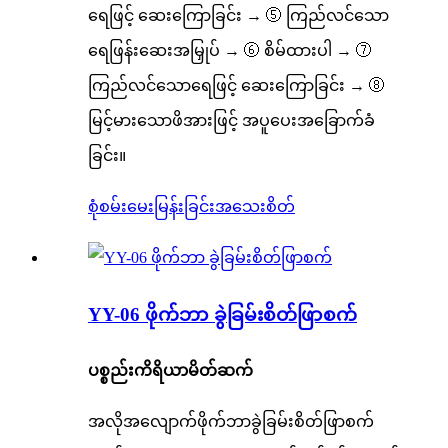
ရေဖြင့် ဆေးကြောခြင်း → ⑤ ကြည်လင်သော
ရေဖြန်းဆေးအမြှုပ် → ⑥ စိမ်ထားပါ → ⑦
ကြည်လင်သောရေဖြင့် ဆေးကြောခြင်း → ⑧
မြင့်မားသောဖိအားဖြင့် အပူပေးအခြောက်ခံ
ခြင်း။
စုံစမ်းမေးမြန်းခြင်း
အသေးစိတ်
YY-06 ဖိုက်ဘာ ခွဲခြမ်းစိတ်ဖြာစက်
ပစ္စည်းကိရိယာမိတ်ဆက်
အလိုအလျောက်ဖိုက်ဘာခွဲခြမ်းစိတ်ဖြာစက်