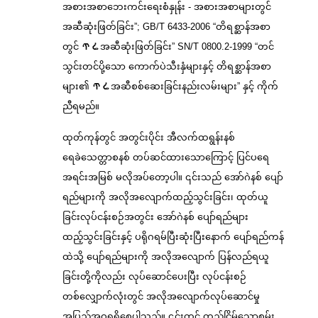
အစားအစာဘေးကင်းရေးစံနှုန်း - အစားအစာများတွင်
အဆီဆုံးဖြတ်ခြင်း”; GB/T 6433-2006 “တိရစ္ဆာန်အစာ
တွင် ጥሬအဆီဆုံးဖြတ်ခြင်း” SN/T 0800.2-1999 “တင်
သွင်းတင်ပို့သော ကောက်ပဲသီးနှံများနှင့် တိရစ္ဆာန်အစာ
များ၏ ጥሬအဆီစစ်ဆေးခြင်းနည်းလမ်းများ” နှင့် ကိုက်
ညီရမည်။
ထုတ်ကုန်တွင် အတွင်းပိုင်း အီလက်ထရွန်းနစ်
ရေခဲသေတ္တာစနစ် တပ်ဆင်ထားသောကြောင့် ပြင်ပရေ
အရင်းအမြစ် မလိုအပ်တော့ပါ။ ၎င်းသည် အော်ဂဲနစ် ပျော်
ရည်များကို အလိုအလျောက်ထည့်သွင်းခြင်း၊ ထုတ်ယူ
ခြင်းလုပ်ငန်းစဉ်အတွင်း အော်ဂဲနစ် ပျော်ရည်များ
ထည့်သွင်းခြင်းနှင့် ပရိုဂရမ်ပြီးဆုံးပြီးနောက် ပျော်ရည်ကန်
ထဲသို့ ပျော်ရည်များကို အလိုအလျောက် ပြန်လည်ရယူ
ခြင်းတို့ကိုလည်း လုပ်ဆောင်ပေးပြီး လုပ်ငန်းစဉ်
တစ်လျှောက်လုံးတွင် အလိုအလျောက်လုပ်ဆောင်မှု
အပြည့်အဝရရှိစေပါသည်။ ၎င်းတွင် တည်ငြိမ်သောစွမ်း