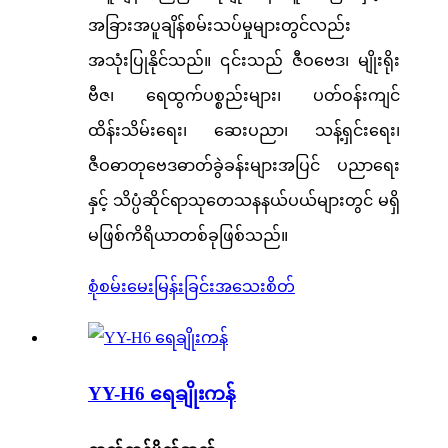
အခြားအပူချိန်စမ်းသပ်မှုများတွင်လည်း
အသုံးပြုနိုင်သည်။ ၎င်းသည် ဇီဝဗေဒ၊ မျိုးရိုး
ဗီဇ၊ ရေထွက်ပစ္စည်းများ၊ ပတ်ဝန်းကျင်
ထိန်းသိမ်းရေး၊ ဆေးပညာ၊ သန့်ရှင်းရေး၊
ဇီဝဓာတုဗေဒဓာတ်ခွဲခန်းများအပြင် ပညာရေး
နှင့် သိပ္ပံဆိုင်ရာသုတေသနနယ်ပယ်များတွင် မရှိ
မဖြစ်ကိရိယာတစ်ခုဖြစ်သည်။
စုံစမ်းမေးမြန်းခြင်း
အသေးစိတ်
YY-H6 ရေချိုးကန်