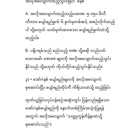
အလိုအလျောက်ထည့်သွင်းခြင်း” စနစ်
A. အလိုအလျောက်ထည့်သည့်ပမာဏ- ၅-၁၅၀ မီလီ
လီတာ။ ပျော်ရည်ခွက် ၆ ခွက်မှတစ်ဆင့် အစဉ်လိုက်ထည့်
ပါ သို့မဟုတ် သတ်မှတ်ထားသော ပျော်ရည်ခွက်ထဲသို့
ထည့်ပါ။
B. ပရိုဂရမ်သည် မည်သည့် node သို့မဆို လည်ပတ်
သောအခါ၊ solvent များကို အလိုအလျောက်ထည့်သွင်း
နိုင်သည် သို့မဟုတ် ကိုယ်တိုင်ထည့်သွင်းနိုင်သည်။
၃) ★ အော်ဂဲနစ် ပျော်ရည်များကို အလိုအလျောက်
စုဆောင်းပြီး ပျော်ရည်တိုင်ကီ ကိရိယာထဲသို့ ထည့်ခြင်း
ထုတ်ယူခြင်းလုပ်ငန်းစဉ်အဆုံးတွင်၊ ပြန်လည်ရရှိသော
အော်ဂဲနစ်ပျော်ရည်ကို နောက်တစ်ကြိမ်အသုံးပြုရန်
အတွက် အလိုအလျောက် "သတ္တုကွန်တိန်နာထဲသို့
စုဆောင်းသည်"။