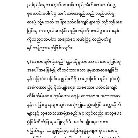
ညစ်ညမ်းမှုကာကွယ်ရေးဗန်းသည် အိတ်ဇောဓာတ်ငွေ့
စုဆောင်းပေါက်မှ အက်ဆစ်အရည်သည် လည်ပတ်မှု
စားပွဲ သို့မဟုတ် အခြားပတ်ဝန်းကျင်များကို ညစ်ညမ်းစေ
ခြင်းမှ ကာကွယ်ပေးနိုင်သည်။ ဗန်းကိုမဖယ်ရှားဘဲ စနစ်
ကိုလည်ပတ်ပါက အချက်ပေးစနစ်ဖြင့် လည်ပတ်မှု
ရပ်တန့်သွားမည်ဖြစ်သည်။
၄) အစာချေမီးဖိုသည် ဂန္ထဝင်စိုစွတ်သော အစာချေခြင်းမူ
အပေါ် အခြေခံ၍ တီထွင်ထားသော နမူနာအစာချေခြင်း
နှင့် ပြောင်းလဲခြင်းပစ္စည်းကိရိယာများဖြစ်သည်။ ၎င်းကို
အဓိကအားဖြင့် စိုက်ပျိုးရေး၊ သစ်တော၊ ပတ်ဝန်းကျင်
ထိန်းသိမ်းရေး၊ ဘူမိဗေဒ၊ ရေနံ၊ ဓာတုဗေဒ၊ အစားအစာ
နှင့် အခြားဌာနများတွင် အသုံးပြုသည့်အပြင် တက္ကသိုလ်
များနှင့် သုတေသနအဖွဲ့အစည်းများတွင်လည်း ဓာတုဗေဒ
ခွဲခြမ်းစိတ်ဖြာမှုမပြုလုပ်မီ အပင်၊ မျိုးစေ့၊ အစာ၊
မြေဆီလွှာ၊ သတ္တုရိုင်းနှင့် အခြားနမူနာများကို အစာချေ