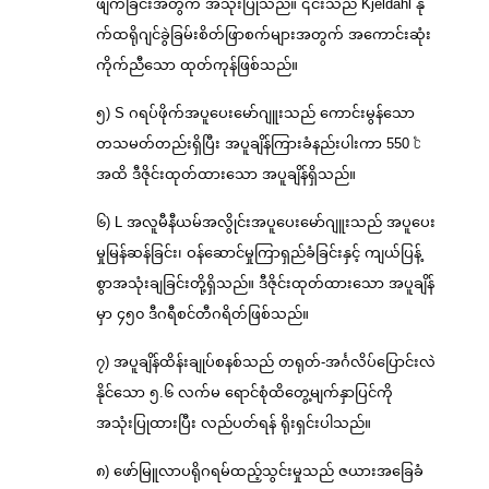
ဖျက်ခြင်းအတွက် အသုံးပြုသည်။ ၎င်းသည် Kjeldahl နို
က်ထရိုဂျင်ခွဲခြမ်းစိတ်ဖြာစက်များအတွက် အကောင်းဆုံး
ကိုက်ညီသော ထုတ်ကုန်ဖြစ်သည်။
၅) S ဂရပ်ဖိုက်အပူပေးမော်ဂျူးသည် ကောင်းမွန်သော
တသမတ်တည်းရှိပြီး အပူချိန်ကြားခံနည်းပါးကာ 550 ℃
အထိ ဒီဇိုင်းထုတ်ထားသော အပူချိန်ရှိသည်။
၆) L အလူမီနီယမ်အလွိုင်းအပူပေးမော်ဂျူးသည် အပူပေး
မှုမြန်ဆန်ခြင်း၊ ဝန်ဆောင်မှုကြာရှည်ခံခြင်းနှင့် ကျယ်ပြန့်
စွာအသုံးချခြင်းတို့ရှိသည်။ ဒီဇိုင်းထုတ်ထားသော အပူချိန်
မှာ ၄၅၀ ဒီဂရီစင်တီဂရိတ်ဖြစ်သည်။
၇) အပူချိန်ထိန်းချုပ်စနစ်သည် တရုတ်-အင်္ဂလိပ်ပြောင်းလဲ
နိုင်သော ၅.၆ လက်မ ရောင်စုံထိတွေ့မျက်နှာပြင်ကို
အသုံးပြုထားပြီး လည်ပတ်ရန် ရိုးရှင်းပါသည်။
၈) ဖော်မြူလာပရိုဂရမ်ထည့်သွင်းမှုသည် ဇယားအခြေခံ