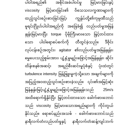
ပါဝါအရည်၏ အစိုင်အခဲပါဝင်မှု မြင့်မားခြင်းနှင့်
viscosity မြင့်မားခြင်း၏ ဝိသေသလက္ခဏာများကို
ထည့်သွင်းစဉ်းစားခြင်းဖြင့်၊ ကျွန်ုပ်တို့၏ကုမ္ပဏီသည်
မူရင်းဂြိုဟ်ပါဝါအရည်ကို အခြေခံ၍ လည်ပတ်မှုအမြန်
နှုန်းမြင့်မားပြီး torque ပိုမိုကြီးမားသော မြှင့်တင်ထား
သော ပါဝါရောစပ်စက်ကို တီထွင်ခဲ့သည်။ ဒီဇိုင်း
လုပ်ငန်းစဉ်အတွင်း၊ agitator ၏လည်ပတ်မှုအမြန်နှုန်း၊
မွှေပေးသည့်စွမ်းအား၊ ပျံ့နှံ့မှုမျဉ်းဖြောင့်အမြန်နှုန်း၊ ဆိုင်း
ထိန်းစနစ်အဆင့်၊ အရည်စီးဆင်းမှုပုံစံနှင့် ပုံးထဲတွင်
turbulence intensity ဖြန့်ဖြူးမှုကဲ့သို့သော အချက်များကို
အပြည့်အဝထည့်သွင်းစဉ်းစားခဲ့သည်။ ၎င်း၏အမြင့်ဆုံး
မြန်နှုန်းမြင့်ပျံ့နှံ့မှုမျဉ်းဖြောင့်အမြန်နှုန်းသည် 25m/s
အထိရောက်ရှိနိုင်ပြီး မြှင့်တင်ထားသော ခေါက်ဓားဘောင်
သည် viscosity မြင့်မားသောအရည်များကို ကိုင်တွယ်
နိုင်သည်။ ရောစပ်နည်းအသစ် - ခေါက်ဓားဘောင်သည်
နာရီလက်တံလည်ပတ်မှုနှင့် နာရီလက်တံဆန့်ကျင်ဘက်