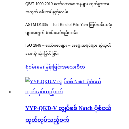
QB/T 1090-2019 ကော်ဇောအစအနများ ဆုတ်ခွာအား
အတွက် စမ်းသပ်နည်းလမ်း
ASTM D1335 – Tuft Bind of Pile Yarn ကြမ်းခင်းအဖုံး
များအတွက် စံစမ်းသပ်နည်းလမ်း
ISO 1949 – ကော်ဇောများ – အမွေးအမှင်များ ဆွဲထုတ်
အားကို ဆုံးဖြတ်ခြင်း
စုံစမ်းမေးမြန်းခြင်း
အသေးစိတ်
YYP-QKD-V လျှပ်စစ် Notch ပုံစံငယ်
ထုတ်လုပ်သည့်စက်