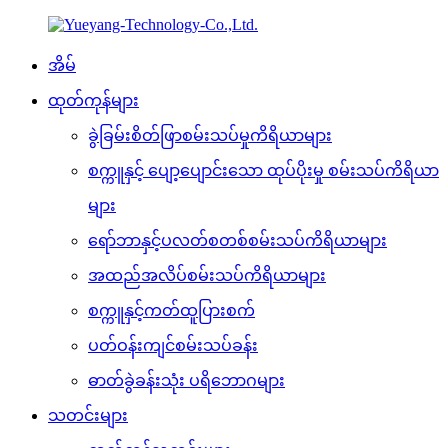
အိမ်
ထုတ်ကုန်များ
ခွဲခြမ်းစိတ်ဖြာစမ်းသပ်မှုကိရိယာများ
စက္ကူနှင့် ပျော့ပျောင်းသော ထုပ်ပိုးမှု စမ်းသပ်ကိရိယာ
များ
ရော်ဘာနှင့်ပလတ်စတစ်စမ်းသပ်ကိရိယာများ
အထည်အလိပ်စမ်းသပ်ကိရိယာများ
စက္ကူနှင့်ကတ်ထူပြားစက်
ပတ်ဝန်းကျင်စမ်းသပ်ခန်း
ဓာတ်ခွဲခန်းသုံး ပရိဘောဂများ
သတင်းများ