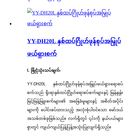
YY-DH20L နှစ်ထပ်ဂြိုဟ်ဖုန်စုပ်အမြှုပ်
ဖယ်ရှားစက်
I. ခြုံငုံသုံးသပ်ချက်-
YY-DH20L နှစ်ထပ်ဂြိုဟ်ဖုန်စုပ်အမြှုပ်ဖယ်ရှားရောစပ်
စက်သည် ရိုးရာနှစ်ထပ်ဂြိုဟ်ရောစပ်စက်များနှင့် မြန်နှုန်း
မြင့်ဖြန့်ဖြူးစက်များ၏ အခြေခံမူများနှင့် အစိတ်အပိုင်း
များကို ပေါင်းစပ်ထားသည့် အလုံးစုံပါဝင်သော မော်ဒယ်
အသစ်တစ်ခုဖြစ်သည်။ လက်ရှိတွင် ၎င်းကို နယ်ပယ်များ
စွာတွင် ကျယ်ကျယ်ပြန့်ပြန့်အသုံးပြုလျက်ရှိသည်။