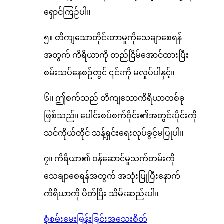
ရှောင်ကြဉ်ပါ။
၅။ တိကျသောတိုင်းတာမှုကိုသေချာစေရန်
အတွက် ကိရိယာကို တည်ငြိမ်အောင်ထားပြီး
စမ်းသပ်နေစဉ်တွင် ၎င်းကို မလှုပ်ပါနှင့်။
၆။ ဤစက်သည် တိကျသောကိရိယာတစ်ခု
ဖြစ်သည်။ ပေါင်းစပ်စက်ဝိုင်း၏အတွင်းပိုင်းကို
သင်ကိုယ်တိုင် သန့်ရှင်းရေးလုပ်ခွင့်မပြုပါ။
၇။ ကိရိယာ၏ ဝန်ဆောင်မှုသက်တမ်းကို
သေချာစေရန်အတွက် အသုံးပြုပြီးနောက်
ကိရိယာကို ပိတ်ပြီး သိမ်းဆည်းပါ။
စုံစမ်းမေးမြန်းခြင်း
အသေးစိတ်