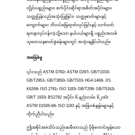
လွိုင်းပစ္စည်းများ၊ စက်ပိုင်းဆိုင်ရာအစိတ်အပိုင်းများ၊
သတ္တုပြန်လည်အသုံးပြုခြင်း၊ သတ္တုဓာတ်များနှင့်
ကျောက်များ၊ ဘိလပ်မြေထုတ်လုပ်ခြင်းနှင့် လက်ဝတ်
ရတနာလုပ်ငန်းကဲ့သို့သော နယ်ပယ်များရှိ ပစ္စည်းအသစ်
သုတေသနဓာတ်ခွဲခန်းများတွင် အသုံးချနိုင်ပါသည်။
အခြေခံမူ
၎င်းသည် ASTM D792၊ ASTM D297၊ GB/T1033၊
GB/T2951၊ GB/T3850၊ GB/T533၊ HG4-1468၊ JIS
K6268၊ ISO 2781၊ ISO 1183၊ GB/T208၊ GB/T5163၊
GB/T 1933၊ BS2782 အပိုင်း ၆ နည်းလမ်း ၆၂၀D၊
ASTM D1505-68၊ ISO 1183 နှင့် အခြားစံနှုန်းများနှင့်
ကိုက်ညီပါသည်။
ဤအစိုင်အခဲသိပ်သည်းဆမီတာသည် ပိုမိုကောင်းမွန်သော