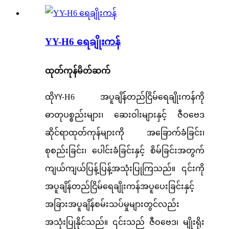
YY-H6 ရေချိုးကန်
ထုတ်ကုန်မိတ်ဆက်
ထို
H6 အပူချိန်တည်ငြိမ်ရေချိုးကန်ကို
YY-
ဓာတုပစ္စည်းများ၊ ဆေးဝါးများနှင့် ဇီဝဗေဒ
ဆိုင်ရာထုတ်ကုန်များကို အခြောက်ခံခြင်း၊
စုစည်းခြင်း၊ ပေါင်းခံခြင်းနှင့် စိမ်ခြင်းအတွက်
ကျယ်ကျယ်ပြန့်ပြန့်အသုံးပြုကြသည်။ ၎င်းကို
အပူချိန်တည်ငြိမ်ရေချိုးကန်အပူပေးခြင်းနှင့်
အခြားအပူချိန်စမ်းသပ်မှုများတွင်လည်း
အသုံးပြုနိုင်သည်။ ၎င်းသည် ဇီဝဗေဒ၊ မျိုးရိုး