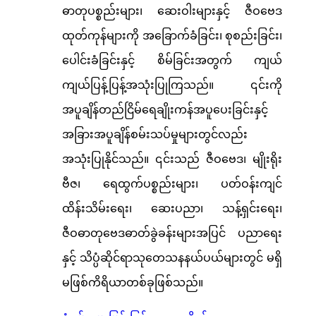
ဓာတုပစ္စည်းများ၊ ဆေးဝါးများနှင့် ဇီဝဗေဒ
ထုတ်ကုန်များကို အခြောက်ခံခြင်း၊ စုစည်းခြင်း၊
ပေါင်းခံခြင်းနှင့် စိမ်ခြင်းအတွက် ကျယ်
ကျယ်ပြန့်ပြန့်အသုံးပြုကြသည်။ ၎င်းကို
အပူချိန်တည်ငြိမ်ရေချိုးကန်အပူပေးခြင်းနှင့်
အခြားအပူချိန်စမ်းသပ်မှုများတွင်လည်း
အသုံးပြုနိုင်သည်။ ၎င်းသည် ဇီဝဗေဒ၊ မျိုးရိုး
ဗီဇ၊ ရေထွက်ပစ္စည်းများ၊ ပတ်ဝန်းကျင်
ထိန်းသိမ်းရေး၊ ဆေးပညာ၊ သန့်ရှင်းရေး၊
ဇီဝဓာတုဗေဒဓာတ်ခွဲခန်းများအပြင် ပညာရေး
နှင့် သိပ္ပံဆိုင်ရာသုတေသနနယ်ပယ်များတွင် မရှိ
မဖြစ်ကိရိယာတစ်ခုဖြစ်သည်။