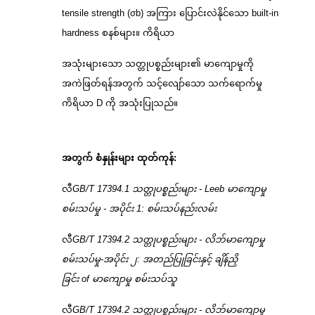
tensile strength (σb) အကြား ပြောင်းလဲနိုင်သော built-in
hardness စနစ်များ။ ကိရိယာ
အသုံးများသော သတ္တုပစ္စည်းများ၏ မာကျောမှုကို
အကဲဖြတ်ရန်အတွက် သင့်လျော်သော သက်ရောက်မှု
ကိရိယာ D ကို အသုံးပြုသည်။
အတွက် စံနှုန်းများ
ထုတ်ကုန်:
လီ
GB/T 17394.1 သတ္တုပစ္စည်းများ - Leeb မာကျောမှု
စမ်းသပ်မှု - အပိုင်း
1:
စမ်းသပ်နည်းလမ်း
လီ
GB/T 17394.2 သတ္တုပစ္စည်းများ - လိဘ်မာကျောမှု
စမ်းသပ်မှု-အပိုင်း ၂:
အတည်ပြုခြင်းနှင့်
ချိန်ညှိ
ခြင်း
of
မာကျောမှု
စမ်းသပ်သူ
လီ
GB/T 17394.2 သတ္တုပစ္စည်းများ - လိဘ်မာကျောမှု