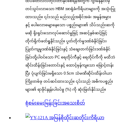
ထပ်ခါတလဲလဲတိုင်းတာနိုင်စေရန်အတွက် ဂျာမနီနိုင်ငံမှ
တင်သွင်းလာသော HBM အာရုံခံကိရိယာများကို အသုံးပြု
ထားသည်။ ၎င်းသည် မည်သည့်အစိုင်အခဲ၊ အမှုန်အမွှား
နှင့် ပေါလောမျောနေသော ပစ္စည်းများ၏ သိပ်သည်းဆကို
မဆို ရိုးရှင်းသောလုပ်ဆောင်မှုဖြင့် အဆင့်နှစ်ဆင့်ဖြင့်
တိုက်ရိုက်ဖတ်ရှုနိုင်သည်။ ပွတ်တိုက်မှုဒဏ်ခံနိုင်ခြင်း၊
ပြုတ်ကျမှုဒဏ်ခံနိုင်ခြင်းနှင့် သံချေးတက်ခြင်းဒဏ်ခံနိုင်
ခြင်းတို့ပါဝင်သော PC ရေတိုင်ကီနှင့် ရေတိုင်ကီကို မထိဘဲ
ဆိုင်းထိန်းခြင်းတောင်းနှင့် ထောင့်မှန်ကျသော ဖြောင့်တန်း
ပြီး ပုံပျက်ခြင်းမရှိသော 0.5cm သံမဏိဆိုင်းထိန်းဝါယာ
ကြိုးတစ်ခု တပ်ဆင်ထားသည်။ ၎င်းသည် အဓိကပစ္စည်း
များ၏ ရာခိုင်နှုန်းပါဝင်မှု (%) ကို ဆုံးဖြတ်နိုင်သည်။
စုံစမ်းမေးမြန်းခြင်း
အသေးစိတ်