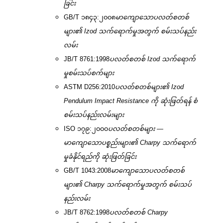
ခြင်း
GB/T ၁၈၄၃:၂၀၀၈
မာကျောသောပလတ်စတစ်
များ၏ Izod သက်ရောက်မှုအတွက် စမ်းသပ်နည်း
လမ်း
JB/T 8761:1998
ပလတ်စတစ် Izod သက်ရောက်
မှုစမ်းသပ်စက်များ
ASTM D256:2010
ပလတ်စတစ်များ၏ Izod
Pendulum Impact Resistance ကို ဆုံးဖြတ်ရန် စံ
စမ်းသပ်နည်းလမ်းများ
ISO ၁၇၉:၂၀၀၀
ပလတ်စတစ်များ —
မာကျောသောပစ္စည်းများ၏ Charpy သက်ရောက်
မှုခံနိုင်ရည်ကို ဆုံးဖြတ်ခြင်း
GB/T 1043:2008
မာကျောသောပလတ်စတစ်
များ၏ Charpy သက်ရောက်မှုအတွက် စမ်းသပ်
နည်းလမ်း
JB/T 8762:1998
ပလတ်စတစ် Charpy