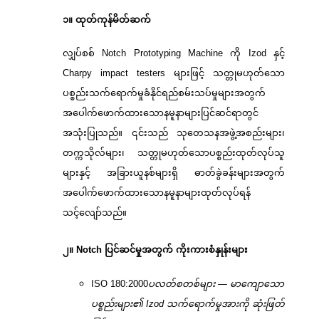
၁။ ထုတ်ကုန်မိတ်ဆက်
လျှပ်စစ် Notch Prototyping Machine ကို Izod နှင့်
Charpy impact testers များဖြင့် သတ္တုမဟုတ်သော
ပစ္စည်းသက်ရောက်မှုခံနိုင်ရည်စမ်းသပ်မှုများအတွက်
အပေါက်ဖောက်ထားသောနမူနာများပြင်ဆင်ရာတွင်
အသုံးပြုသည်။ ၎င်းသည် သုတေသနအဖွဲ့အစည်းများ၊
တက္ကသိုလ်များ၊ သတ္တုမဟုတ်သောပစ္စည်းထုတ်လုပ်သူ
များနှင့် အခြားယူနစ်များရှိ ဓာတ်ခွဲခန်းများအတွက်
အပေါက်ဖောက်ထားသောနမူနာများထုတ်လုပ်ရန်
သင့်လျော်သည်။
၂။ Notch ပြင်ဆင်မှုအတွက် ကိုးကားစံနှုန်းများ
ISO 180:2000
ပလတ်စတစ်များ — မာကျောသော
ပစ္စည်းများ၏ Izod သက်ရောက်မှုအားကို ဆုံးဖြတ်