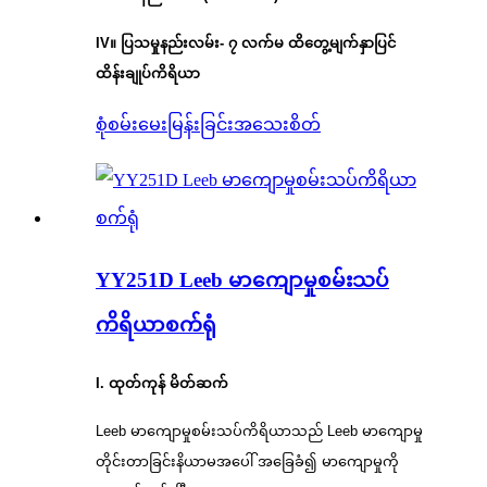
IV။ ပြသမှုနည်းလမ်း- ၇ လက်မ ထိတွေ့မျက်နှာပြင်
ထိန်းချုပ်ကိရိယာ
စုံစမ်းမေးမြန်းခြင်း
အသေးစိတ်
YY251D Leeb မာကျောမှုစမ်းသပ်
ကိရိယာစက်ရုံ
I.
ထုတ်ကုန်
မိတ်ဆက်
Leeb မာကျောမှုစမ်းသပ်ကိရိယာသည် Leeb မာကျောမှု
တိုင်းတာခြင်းနိယာမအပေါ် အခြေခံ၍ မာကျောမှုကို