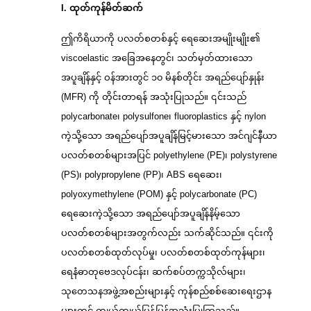
I. ထုတ်ကုန်မိတ်ဆက်
ဤကိရိယာကို ပလတ်စတစ်နှင့် ရေဆေးအမျိုးမျိုး၏
viscoelastic အခြေအနေတွင်၊ သတ်မှတ်ထားသော
အပူချိန်နှင့် ဝန်အားတွင် ၁၀ မိနစ်တိုင်း အရည်ပျော်နှုန်း
(MFR) ကို တိုင်းတာရန် အသုံးပြုသည်။ ၎င်းသည်
polycarbonate၊ polysulfone၊ fluoroplastics နှင့် nylon
ကဲ့သို့သော အရည်ပျော်အပူချိန်မြင့်မားသော အင်ဂျင်နီယာ
ပလတ်စတစ်များအပြင် polyethylene (PE)၊ polystyrene
(PS)၊ polypropylene (PP)၊ ABS ရေဆေး၊
polyoxymethylene (POM) နှင့် polycarbonate (PC)
ရေဆေးကဲ့သို့သော အရည်ပျော်အပူချိန်နိမ့်သော
ပလတ်စတစ်များအတွက်လည်း သက်ဆိုင်သည်။ ၎င်းကို
ပလတ်စတစ်ထုတ်လုပ်မှု၊ ပလတ်စတစ်ထုတ်ကုန်များ၊
ရေနံဓာတုဗေဒလုပ်ငန်း၊ ဆက်စပ်တက္ကသိုလ်များ၊
သုတေသနအဖွဲ့အစည်းများနှင့် ကုန်စည်စစ်ဆေးရေးဌာန
များတွင် ကျယ်ကျယ်ပြန့်ပြန့်အသုံးပြုကြသည်။