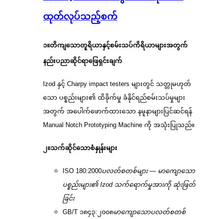
ထုတ်လုပ်သည့်စက်
၁။
တိကျသောတူရိယာနှင့်စမ်းသပ်ကိရိယာများအတွက်
နည်းပညာဆိုင်ရာဖြေရှင်းချက်
Izod နှင့် Charpy impact testers များတွင် သတ္တုမဟုတ်
သော ပစ္စည်းများ၏ ထိခိုက်မှု ခံနိုင်ရည်စမ်းသပ်မှုများ
အတွက် အပေါက်ဖောက်ထားသော နမူနာများပြင်ဆင်ရန်
Manual Notch Prototyping Machine ကို အသုံးပြုသည်။
၂။
သက်ဆိုင်သောစံနှုန်းများ
ISO 180:2000
ပလတ်စတစ်များ — မာကျောသော
ပစ္စည်းများ၏ Izod သက်ရောက်မှုအားကို ဆုံးဖြတ်
ခြင်း
GB/T ၁၈၄၃:၂၀၀၈
မာကျောသောပလတ်စတစ်