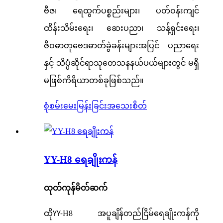
ဗီဇ၊ ရေထွက်ပစ္စည်းများ၊ ပတ်ဝန်းကျင်
ထိန်းသိမ်းရေး၊ ဆေးပညာ၊ သန့်ရှင်းရေး၊
ဇီဝဓာတုဗေဒဓာတ်ခွဲခန်းများအပြင် ပညာရေး
နှင့် သိပ္ပံဆိုင်ရာသုတေသနနယ်ပယ်များတွင် မရှိ
မဖြစ်ကိရိယာတစ်ခုဖြစ်သည်။
စုံစမ်းမေးမြန်းခြင်း
အသေးစိတ်
YY-H8 ရေချိုးကန်
ထုတ်ကုန်မိတ်ဆက်
ထို
H8 အပူချိန်တည်ငြိမ်ရေချိုးကန်ကို
YY-