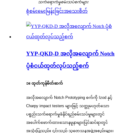
သက်ရောက်မှုစမ်းသပ်စက်များ
စုံစမ်းမေးမြန်းခြင်း
အသေးစိတ်
YYP-QKD-D အလိုအလျောက် Notch
ပုံစံငယ်ထုတ်လုပ်သည့်စက်
၁။ ထုတ်ကုန်မိတ်ဆက်
အလိုအလျောက် Notch Prototyping စက်ကို Izod နှင့်
Charpy impact testers များဖြင့် သတ္တုမဟုတ်သော
ပစ္စည်းသက်ရောက်မှုခံနိုင်ရည်စမ်းသပ်မှုများတွင်
အပေါက်ဖောက်ထားသောနမူနာများပြင်ဆင်ရာတွင်
အသုံးပြုသည်။ ၎င်းသည် သုတေသနအဖွဲ့အစည်းများ၊