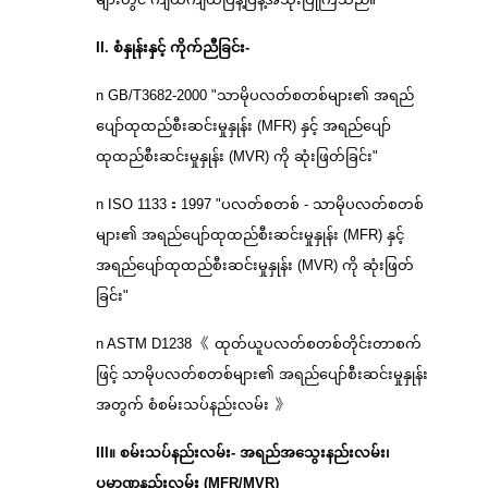
II. စံနှုန်းနှင့် ကိုက်ညီခြင်း-
n GB/T3682-2000 "သာမိုပလတ်စတစ်များ၏ အရည်
ပျော်ထုထည်စီးဆင်းမှုနှုန်း (MFR) နှင့် အရည်ပျော်
ထုထည်စီးဆင်းမှုနှုန်း (MVR) ကို ဆုံးဖြတ်ခြင်း"
n ISO 1133：1997 "ပလတ်စတစ် - သာမိုပလတ်စတစ်
များ၏ အရည်ပျော်ထုထည်စီးဆင်းမှုနှုန်း (MFR) နှင့်
အရည်ပျော်ထုထည်စီးဆင်းမှုနှုန်း (MVR) ကို ဆုံးဖြတ်
ခြင်း"
n ASTM D1238 《 ထုတ်ယူပလတ်စတစ်တိုင်းတာစက်
ဖြင့် သာမိုပလတ်စတစ်များ၏ အရည်ပျော်စီးဆင်းမှုနှုန်း
အတွက် စံစမ်းသပ်နည်းလမ်း 》
III။ စမ်းသပ်နည်းလမ်း- အရည်အသွေးနည်းလမ်း၊
ပမာဏနည်းလမ်း (MFR/MVR)