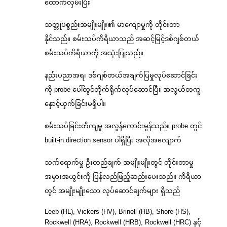
ထောက်လှမ်းပြီး
သတ္တုပစ္စည်းအမျိုးမျိုး၏ မာကျောမှုကို တိုင်းတာ
နိုင်သည်။ စမ်းသပ်ကိရိယာသည် အဆင့်မြင့်ဒစ်ဂျစ်တယ်
စမ်းသပ်ကိရိယာကို အသုံးပြုသည်။
နည်းပညာအရ၊ ဒစ်ဂျစ်တယ်အချက်ပြမှုလုပ်ဆောင်ခြင်း
ကို probe ပေါ်တွင်တိုက်ရိုက်လုပ်ဆောင်ပြီး အလွယ်တကူ
နှောင့်ယှက်ခြင်းမရှိပါ။
စမ်းသပ်ခြင်းတိကျမှု အလွန်ကောင်းမွန်သည်။ probe တွင်
built-in direction sensor ပါရှိပြီး အလိုအလျောက်
သက်ရောက်မှု ဦးတည်ချက် အမျိုးမျိုးတွင် တိုင်းတာမှု
အမှားအယွင်းကို ပြန်လည်ဖြည့်ဆည်းပေးသည်။ ကိရိယာ
တွင် အမျိုးမျိုးသော လုပ်ဆောင်ချက်များ ရှိသည်
Leeb (HL), Vickers (HV), Brinell (HB), Shore (HS),
Rockwell (HRA), Rockwell (HRB), Rockwell (HRC) နှင့်