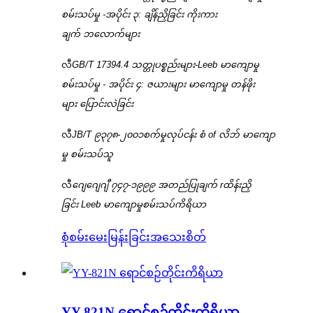
စမ်းသပ်မှု -
အပိုင်း ၃:
ချိန်ညှိခြင်း
ကိုးကား
ချက်
ဘလောက်များ
လီ
GB/T 17394.4 သတ္တုပစ္စည်းများ-
Leeb မာကျောမှု
စမ်းသပ်မှု - အပိုင်း ၄:
ဇယားများ
မာကျောမှု
တန်ဖိုး
များ
ပြောင်းလဲခြင်း
လီ
JB
/T ၉၃၇၈-၂၀၀၁
စက်မှုလုပ်ငန်း
စံ
of
လိဘ်
မာကျော
မှု
စမ်းသပ်သူ
လီ
ဂျေဂျေဂျီ
၇၄၇-၁၉၉၉
အတည်ပြုချက် r
ထိန်းညှိ
ခြင်း
Leeb မာကျောမှုစမ်းသပ်ကိရိယာ
စုံစမ်းမေးမြန်းခြင်း
အသေးစိတ်
YY-821N ရောင်စဉ်တိုင်းကိရိယာ