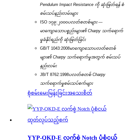
Pendulum Impact Resistance ကို ဆုံးဖြတ်ရန် စံ
စမ်းသပ်နည်းလမ်းများ
ISO ၁၇၉:၂၀၀၀
ပလတ်စတစ်များ —
မာကျောသောပစ္စည်းများ၏ Charpy သက်ရောက်
မှုခံနိုင်ရည်ကို ဆုံးဖြတ်ခြင်း
GB/T 1043:2008
မာကျောသောပလတ်စတစ်
များ၏ Charpy သက်ရောက်မှုအတွက် စမ်းသပ်
နည်းလမ်း
JB/T 8762:1998
ပလတ်စတစ် Charpy
သက်ရောက်မှုစမ်းသပ်စက်များ
စုံစမ်းမေးမြန်းခြင်း
အသေးစိတ်
YYP-QKD-E လက်စွဲ Notch ပုံစံငယ်