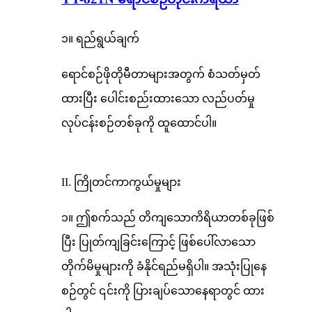
၁။ ရည်ရွယ်ချက်
ရောင်စဉ်ဖိုတိုမီတာများအတွက် စံသတ်မှတ်
ထားပြီး ပေါင်းစည်းထားသော လည်ပတ်မှု
လုပ်ငန်းစဉ်တစ်ခုကို ထူထောင်ပါ။
II. ကြိုတင်ကာကွယ်မှုများ
၁။ ဤစက်သည် တိကျသောကိရိယာတစ်ခုဖြစ်
ပြီး ပြုတ်ကျခြင်းကြောင့် ဖြစ်ပေါ်လာသော
တိုက်မိမှုများကို ခံနိုင်ရည်မရှိပါ။ အသုံးပြုနေ
စဉ်တွင် ၎င်းကို ပြားချပ်သောနေရာတွင် ထား