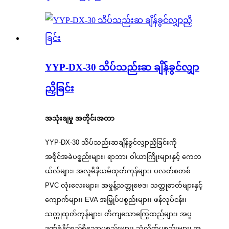
YYP-DX-30 သိပ်သည်းဆ ချိန်ခွင်လျှာ
ညှိခြင်း
အသုံးချမှု အတိုင်းအတာ
YYP-DX-30 သိပ်သည်းဆချိန်ခွင်လျှာညှိခြင်းကို
အစိုင်အခဲပစ္စည်းများ၊ ရာဘာ၊ ဝါယာကြိုးများနှင့် ကေဘ
ယ်လ်များ၊ အလူမီနီယမ်ထုတ်ကုန်များ၊ ပလတ်စတစ်
PVC လုံးလေးများ၊ အမှုန့်သတ္တုဗေဒ၊ သတ္တုဓာတ်များနှင့်
ကျောက်များ၊ EVA အမြှုပ်ပစ္စည်းများ၊ ဖန်လုပ်ငန်း၊
သတ္တုထုတ်ကုန်များ၊ တိကျသောကြွေထည်များ၊ အပူ
ဒဏ်ခံနိုင်ရည်ရှိသောပစ္စည်းများ၊ သံလိုက်ပစ္စည်းများ၊ အ