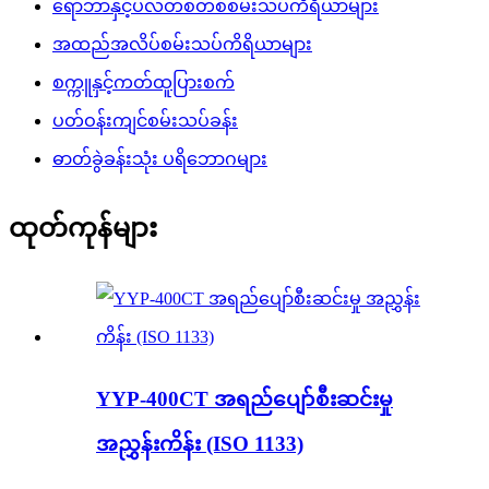
ရော်ဘာနှင့်ပလတ်စတစ်စမ်းသပ်ကိရိယာများ
အထည်အလိပ်စမ်းသပ်ကိရိယာများ
စက္ကူနှင့်ကတ်ထူပြားစက်
ပတ်ဝန်းကျင်စမ်းသပ်ခန်း
ဓာတ်ခွဲခန်းသုံး ပရိဘောဂများ
ထုတ်ကုန်များ
YYP-400CT အရည်ပျော်စီးဆင်းမှု
အညွှန်းကိန်း (ISO 1133)