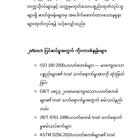
တက္ကသိုလ်များနှင့် သတ္တုမဟုတ်သောပစ္စည်းထုတ်လုပ်သူ
များရှိ ဓာတ်ခွဲခန်းများမှ အပေါက်ဖောက်ထားသောနမူနာ
များထုတ်လုပ်ရန် သင့်လျော်သည်။
၂။
Notch ပြင်ဆင်မှုအတွက် ကိုးကားစံနှုန်းများ
ISO 180:2000
ပလတ်စတစ်များ — မာကျောသော
ပစ္စည်းများ၏ Izod သက်ရောက်မှုအားကို ဆုံးဖြတ်
ခြင်း
GB/T ၁၈၄၃:၂၀၀၈
မာကျောသောပလတ်စတစ်
များ၏ Izod သက်ရောက်မှုအတွက် စမ်းသပ်နည်း
လမ်း
JB/T 8761:1998
ပလတ်စတစ် Izod သက်ရောက်
မှုစမ်းသပ်စက်များ
ASTM D256:2010
ပလတ်စတစ်များ၏ Izod