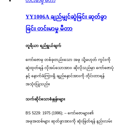
YY1006A ချည်မျှင်ဆွဲခြင်း ဆုတ်ခွာ
ခြင်း တင်းမာမှု မီတာ
တူရိယာ ရည်ရွယ်ချက်
ကော်ဇောမှ တစ်ခုတည်းသော အဖု သို့မဟုတ် ကွင်းကို
ဆွဲထုတ်ရန် လိုအပ်သောအား၊ ဆိုလိုသည်မှာ ကော်ဇောပုံ
နှင့် နောက်ခံကြားရှိ ချည်နှောင်အားကို တိုင်းတာရန်
အသုံးပြုသည်။
သက်ဆိုင်သောစံနှုန်းများ
BS 5229: 1975 (1996); – ကော်ဇောများ၏
အဖုအထစ်များ ဆုတ်ခွာအားကို ဆုံးဖြတ်ရန် နည်းလမ်း