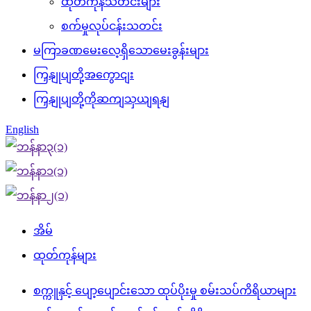
ထုတ်ကုန်သတင်းများ
စက်မှုလုပ်ငန်းသတင်း
မကြာခဏမေးလေ့ရှိသောမေးခွန်းများ
ကြှနျုပျတို့အကွောငျး
ကြှနျုပျတို့ကိုဆကျသှယျရနျ
English
အိမ်
ထုတ်ကုန်များ
စက္ကူနှင့် ပျော့ပျောင်းသော ထုပ်ပိုးမှု စမ်းသပ်ကိရိယာများ