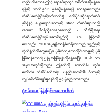
လည်ပတ်သောကြောင့် ရောစပ်ရာတွင် အပိတ်အဆို့မရှိစေ
ရန်နှင့် "တက်ခြင်း" ဖြစ်စဉ်မရှိစေရန် သေချာစေသည်။
တံဆိပ်ခတ်ခြင်းနှင့်ပတ်သက်၍၊ စက်ပိုင်းဆိုင်ရာတံဆိပ်
နှစ်စုံနှင့် ပျော့ပျောင်းသောနှင့် static တံဆိပ်များသည်
vacuum ဒီဂရီကိုသေချာစေသည် - သီအိုရီအရ၊
တံဆိပ်ခတ်ခြင်းစွမ်းဆောင်ရည်ကို 30% မြှင့်တင်
ပေးသည်။ Pt100 အပူချိန်အာရုံခံကိရိယာသည် ပစ္စည်းနှင့်
တိုက်ရိုက်ထိတွေ့နေပြီး၊ ပိုမိုတိကျသောတိုင်းတာမှုနှင့် ပိုမို
မြန်ဆန်သောတုံ့ပြန်မှုအမြန်နှုန်းကိုရရှိစေပြီး ±0.5℃ သာ
အမှားအယွင်းရှိသည်။ ဤစက်ကို အောက်ခံ၊ ထုပ်၊
ကော်လံ၊ တံဆိပ်ခတ်အဖုံး၊ ပစ္စည်းဆလင်ဒါ၊ ဂီယာနှင့်
လျှပ်စစ်ထိန်းချုပ်မှုစနစ်တို့ဖြင့် ဖွဲ့စည်းထားသည်။
စုံစမ်းမေးမြန်းခြင်း
အသေးစိတ်