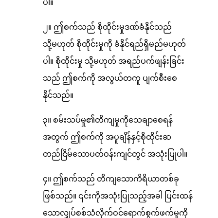
ပါ။
၂။ ဤစက်သည် စိုထိုင်းမှုဒဏ်ခံနိုင်သည်
သို့မဟုတ် စိုထိုင်းမှုကို ခံနိုင်ရည်ရှိမည်မဟုတ်
ပါ။ စိုထိုင်းမှု သို့မဟုတ် အရည်ပက်ဖျန်းခြင်း
သည် ဤစက်ကို အလွယ်တကူ ပျက်စီးစေ
နိုင်သည်။
၃။ စမ်းသပ်မှု၏တိကျမှုကိုသေချာစေရန်
အတွက် ဤစက်ကို အပူချိန်နှင့်စိုထိုင်းဆ
တည်ငြိမ်သောပတ်ဝန်းကျင်တွင် အသုံးပြုပါ။
၄။ ဤစက်သည် တိကျသောကိရိယာတစ်ခု
ဖြစ်သည်။ ၎င်းကိုအသုံးပြုသည့်အခါ ပြင်းထန်
သောလျှပ်စစ်သံလိုက်ဝင်ရောက်စွက်ဖက်မှုကို