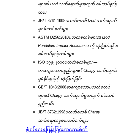
များ၏ Izod သက်ရောက်မှုအတွက် စမ်းသပ်နည်း
လမ်း
JB/T 8761:1998
ပလတ်စတစ် Izod သက်ရောက်
မှုစမ်းသပ်စက်များ
ASTM D256:2010
ပလတ်စတစ်များ၏ Izod
Pendulum Impact Resistance ကို ဆုံးဖြတ်ရန် စံ
စမ်းသပ်နည်းလမ်းများ
ISO ၁၇၉:၂၀၀၀
ပလတ်စတစ်များ —
မာကျောသောပစ္စည်းများ၏ Charpy သက်ရောက်
မှုခံနိုင်ရည်ကို ဆုံးဖြတ်ခြင်း
GB/T 1043:2008
မာကျောသောပလတ်စတစ်
များ၏ Charpy သက်ရောက်မှုအတွက် စမ်းသပ်
နည်းလမ်း
JB/T 8762:1998
ပလတ်စတစ် Charpy
သက်ရောက်မှုစမ်းသပ်စက်များ
စုံစမ်းမေးမြန်းခြင်း
အသေးစိတ်