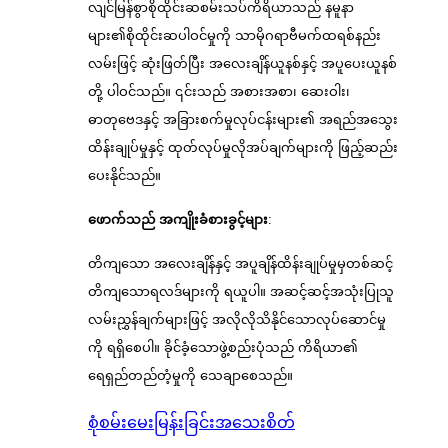
လျင်မြန်စွာစိုထိုင်းဆစမ်းသပ်ကိရိယာသည် နမူနာ
များ၏စိုထိုင်းဆပါဝင်မှုကို သာမိုဂရာဗီမက်ထရစ်နည်း
လမ်းဖြင့် ဆုံးဖြတ်ပြီး အလေးချိန်ယူနစ်နှင့် အပူပေးယူနစ်
တို့ ပါဝင်သည်။ ၎င်းသည် အစားအစာ၊ ဆေးဝါး၊
ဓာတုဗေဒနှင့် အခြားစက်မှုလုပ်ငန်းများ၏ အရည်အသွေး
ထိန်းချုပ်မှုနှင့် ထုတ်လုပ်မှုလိုအပ်ချက်များကို ဖြည့်ဆည်း
ပေးနိုင်သည်။
ဖောက်သည် အကျိုးခံစားခွင့်များ
:
တိကျသော အလေးချိန်နှင့် အပူချိန်ထိန်းချုပ်မှုမှတစ်ဆင့်
တိကျသောရလဒ်များကို ရယူပါ။ အဆင့်ဆင့်အသုံးပြုသူ
လမ်းညွှန်ချက်များဖြင့် အလိုလိုသိနိုင်သောလုပ်ဆောင်မှု
ကို ရရှိစေပါ။ ခိုင်ခံ့သောဖွဲ့စည်းပုံသည် ကိရိယာ၏
ရေရှည်တည်တံ့မှုကို သေချာစေသည်။
စုံစမ်းမေးမြန်းခြင်း
အသေးစိတ်