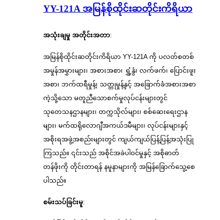
YY-121A အမြန်စိုထိုင်းဆတိုင်းကိရိယာ
အသုံးချမှု အတိုင်းအတာ
:
အမြန်စိုထိုင်းဆတိုင်းကိရိယာ YY-121A ကို ပလတ်စတစ်
အမှုန်အမွှားများ၊ အစားအစာ၊ ရွှံ့နွံ၊ လက်ဖက်၊ ပြောင်းဖူး
အစာ၊ ဘက်ထရီမှုန့်၊ သတ္တုမှုန့်နှင့် အခြောက်ခံအစားအစာ
ကဲ့သို့သော မတူညီသောစက်မှုလုပ်ငန်းများတွင်
သုတေသနဌာနများ၊ တက္ကသိုလ်များ၊ စစ်ဆေးရေးဌာန
များ၊ မက်ထရိုလောဂျီအကယ်ဒမီများ၊ လုပ်ငန်းများနှင့်
အစိုးရအဖွဲ့အစည်းများတွင် ကျယ်ကျယ်ပြန့်ပြန့်အသုံးပြု
ကြသည်။ ၎င်းသည် အစိုင်အခဲပါဝင်မှုနှင့် အစိုဓာတ်
တန်ဖိုးကို တိုင်းတာရန် နမူနာများကို အမြန်ခြောက်သွေ့စေ
ပါသည်။
စမ်းသပ်ခြင်းမူ
: