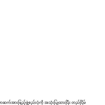
က်အားဖြည့်ဖွဲ့စည်းပုံကို အသုံးပြုထားပြီး တည်ငြိမ်