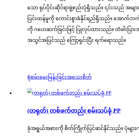
သော ရုပ်ပိုင်းဆိုင်ရာဖွဲ့စည်းပုံရှိသည်။ ၎င်းသည် အမျ
ပြင်းထန်မှုကို ကောင်းစွာခံနိုင်ရည်ရှိသည်။ အောက
ကို ဂဟေဆက်ခြင်းဖြင့် ပြုလုပ်ထားသည်။ တံခါးပြားအား
အသွင်အပြင်သည် ကြော့ရှင်းပြီး ရက်ရောသည်။
စုံစမ်းမေးမြန်းခြင်း
အသေးစိတ်
(တရုတ်) တစ်ဖက်တည်း စမ်းသပ်ခုံ PP
ခုံအရွယ်အစားကို စိတ်ကြိုက်ပြင်ဆင်နိုင်သည်။ ပုံများက