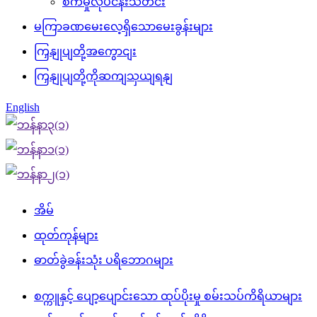
စက်မှုလုပ်ငန်းသတင်း
မကြာခဏမေးလေ့ရှိသောမေးခွန်းများ
ကြှနျုပျတို့အကွောငျး
ကြှနျုပျတို့ကိုဆကျသှယျရနျ
English
အိမ်
ထုတ်ကုန်များ
ဓာတ်ခွဲခန်းသုံး ပရိဘောဂများ
စက္ကူနှင့် ပျော့ပျောင်းသော ထုပ်ပိုးမှု စမ်းသပ်ကိရိယာများ