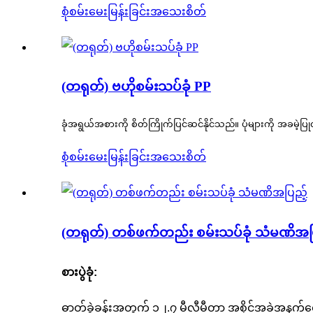
စုံစမ်းမေးမြန်းခြင်း
အသေးစိတ်
(တရုတ်) ဗဟိုစမ်းသပ်ခုံ PP
ခုံအရွယ်အစားကို စိတ်ကြိုက်ပြင်ဆင်နိုင်သည်။ ပုံများကို အခမဲ့ပြု
စုံစမ်းမေးမြန်းခြင်း
အသေးစိတ်
(တရုတ်) တစ်ဖက်တည်း စမ်းသပ်ခုံ သံမဏိအပ
စားပွဲခုံ:
ဓာတ်ခွဲခန်းအတွက် ၁၂.၇ မီလီမီတာ အစိုင်အခဲအနက်ရောင