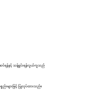
င်ရန်နှင့် သန့်ရှင်းရန်လွယ်ကူသည်
စ္စည်းများဖြင့် ပြုလုပ်ထားသည်။