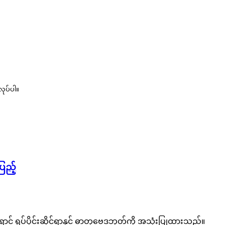
လုပ်ပါ။
ြည့်
် ရုပ်ပိုင်းဆိုင်ရာနှင့် ဓာတုဗေဒဘုတ်ကို အသုံးပြုထားသည်။