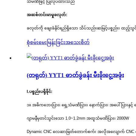
သံမဏိဖြင့် ပြုလုပ်ထားသည်
အဆစ်တင်းမာမှုခလုတ်:
ခလုတ်ကို ချေးခံနိုင်ရည်ရှိသော သိပ်သည်းဆမြင့်ပစ္စည်း၊ ထည့်သ
စုံစမ်းမေးမြန်းခြင်း
အသေးစိတ်
(တရုတ်) YYT1 ဓာတ်ခွဲခန်း မီးခိုးငွေ့အဖုံး
I.
ပစ္စည်းပရိုဖိုင်:
၁။ အဓိကဘေးပြား၊ ရှေ့သံမဏိပြား၊ နောက်ပြား၊ အပေါ်ပြားနှင့် 
ဂျာမနီမှတင်သွင်းသော 1.0~1.2mm အထူသံမဏိပြား၊ 2000W
Dynamic CNC လေဆာဖြတ်တောက်စက်၊ အလိုအလျောက် CNC ကွေးညွှတ