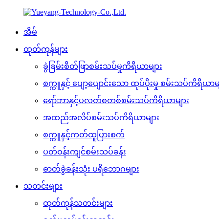
အိမ်
ထုတ်ကုန်များ
ခွဲခြမ်းစိတ်ဖြာစမ်းသပ်မှုကိရိယာများ
စက္ကူနှင့် ပျော့ပျောင်းသော ထုပ်ပိုးမှု စမ်းသပ်ကိရိယာမ
ရော်ဘာနှင့်ပလတ်စတစ်စမ်းသပ်ကိရိယာများ
အထည်အလိပ်စမ်းသပ်ကိရိယာများ
စက္ကူနှင့်ကတ်ထူပြားစက်
ပတ်ဝန်းကျင်စမ်းသပ်ခန်း
ဓာတ်ခွဲခန်းသုံး ပရိဘောဂများ
သတင်းများ
ထုတ်ကုန်သတင်းများ