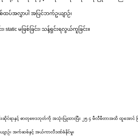
နှစ်ထပ်အလွှာပါ အပြင်ဘက်ဥယျာဉ်၊
်း၊ static မဖြစ်ခြင်း၊ သန့်ရှင်းရလွယ်ကူခြင်း။
ုင်းဆိုင်ရာနှင့် ဓာတုဗေဒဘုတ်ကို အသုံးပြုထားပြီး ၂၅.၄ မီလီမီတာအထိ ထူအောင
ဉ်၊ အက်ဆစ်နှင့် အယ်ကာလီဒဏ်ခံနိုင်မှု၊