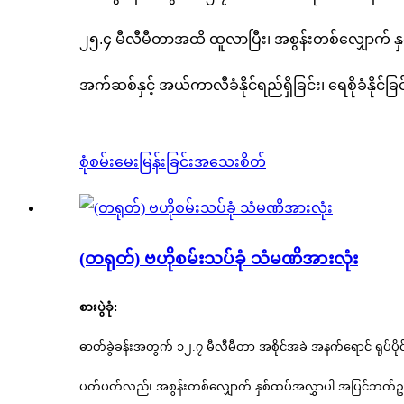
၂၅.၄ မီလီမီတာအထိ ထူလာပြီး၊ အစွန်းတစ်လျှောက် 
အက်ဆစ်နှင့် အယ်ကာလီခံနိုင်ရည်ရှိခြင်း၊ ရေစိုခံနိုင်ခြင
စုံစမ်းမေးမြန်းခြင်း
အသေးစိတ်
(တရုတ်) ဗဟိုစမ်းသပ်ခုံ သံမဏိအားလုံး
စားပွဲခုံ:
ဓာတ်ခွဲခန်းအတွက် ၁၂.၇ မီလီမီတာ အစိုင်အခဲ အနက်ရောင် ရုပ်ပိ
ပတ်ပတ်လည်၊ အစွန်းတစ်လျှောက် နှစ်ထပ်အလွှာပါ အပြင်ဘက်ဥယျာ