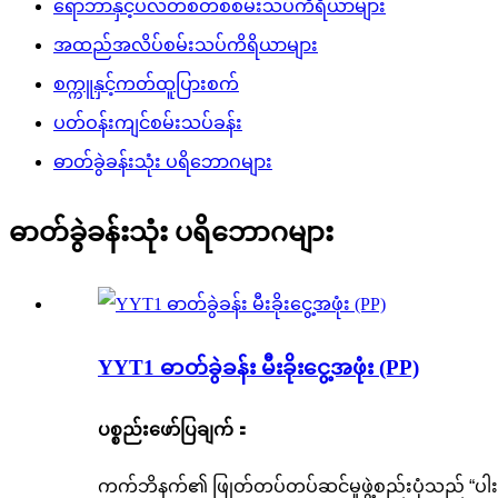
ရော်ဘာနှင့်ပလတ်စတစ်စမ်းသပ်ကိရိယာများ
အထည်အလိပ်စမ်းသပ်ကိရိယာများ
စက္ကူနှင့်ကတ်ထူပြားစက်
ပတ်ဝန်းကျင်စမ်းသပ်ခန်း
ဓာတ်ခွဲခန်းသုံး ပရိဘောဂများ
ဓာတ်ခွဲခန်းသုံး ပရိဘောဂများ
YYT1 ဓာတ်ခွဲခန်း မီးခိုးငွေ့အဖုံး (PP)
ပစ္စည်းဖော်ပြချက်
：
ကက်ဘိနက်၏ ဖြုတ်တပ်တပ်ဆင်မှုဖွဲ့စည်းပုံသည် “ပါးစပ