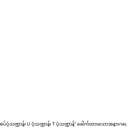
်ပုံသဏ္ဍာန်၊ U ပုံသဏ္ဍာန်၊ T ပုံသဏ္ဍာန်” ခေါက်ထားသောအနားဂဟေဆ