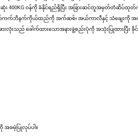
ားဆုံး 400KG ဝန်ကို ခံနိုင်ရည်ရှိပြီး အခြားဆင်တူအမှတ်တံဆိပ်ထုတ်
်ဘက်ကက်ဘိနက်ကိုယ်ထည်ကို အက်ဆစ်၊ အယ်ကာလီနှင့် သံချေးကို အလွ
လုံးသည် ခေါက်ထားသောအနားဖွဲ့စည်းပုံကို အသုံးပြုထားပြီး ခိုင်ခ
ို အခမဲ့ပြုလုပ်ပါ။