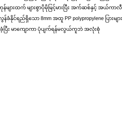
ကုန်များထက် များစွာပိုမိုမြင့်မားပြီး အက်ဆစ်နှင့် အယ်ကာလီ
န်ခံနိုင်ရည်ရှိသော 8mm အထူ PP polypropylene ပြားများ
ံ့ပြီး မာကျောကာ ပုံပျက်ရန်မလွယ်ကူဘဲ အလုံးစုံ