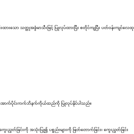
ွင်းထားသော သတ္တုအခွံမာသီးဖြင့် ပြုလုပ်ထားပြီး စတိုင်ကျပြီး ပတ်ဝန်းကျင်လေထ
အောက်ပိုင်းကက်ဘိနက်ကိုယ်ထည်ကို ပြုလုပ်နိုင်ပါသည်။
်ခြင်းကို အသုံးပြု၍ ပစ္စည်းများကို ဖြတ်တောက်ခြင်း၊ ကွေးညွှတ်ခြင်း