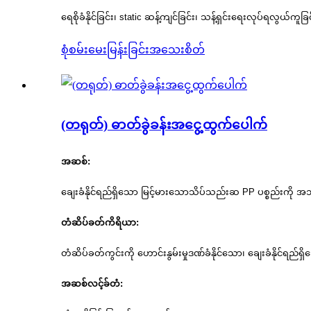
ရေစိုခံနိုင်ခြင်း၊ static ဆန့်ကျင်ခြင်း၊ သန့်ရှင်းရေးလုပ်ရလွယ်ကူခြင
စုံစမ်းမေးမြန်းခြင်း
အသေးစိတ်
(တရုတ်) ဓာတ်ခွဲခန်းအငွေ့ထွက်ပေါက်
အဆစ်:
ချေးခံနိုင်ရည်ရှိသော မြင့်မားသောသိပ်သည်းဆ PP ပစ္စည်းကို အသုံ
တံဆိပ်ခတ်ကိရိယာ:
တံဆိပ်ခတ်ကွင်းကို ဟောင်းနွမ်းမှုဒဏ်ခံနိုင်သော၊ ချေးခံနိုင်ရ
အဆစ်လင့်ခ်တံ: