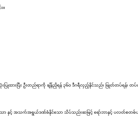
်း။
းပြုထားပြီး ဦးတည်ရာကို ချိန်ညှိရန် ၃၆၀ ဒီဂရီလှည့်နိုင်သည်၊ ဖြုတ်တပ်ရန်၊ တပ်ဆ
ည်ရှိသော နှင့် အသက်အရွယ်ဒဏ်ခံနိုင်သော သိပ်သည်းဆမြင့် ရော်ဘာနှင့် ပလတ်စတစ်ပ